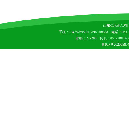
山东仁禾食品有
手机：13475765502/17662208888 电话：0537-8
邮编：272200 传真：0537-8
鲁ICP备20200385