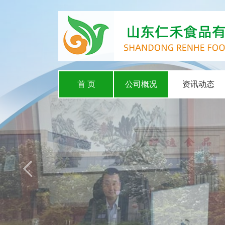
首 页
公司概况
资讯动态